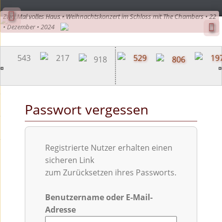
Zwei Mal volles Haus • Weihnachtskonzert im Schloss mit The Chambers • 22
Skip
• Dezember • 2024
to
content
Passwort vergessen
Registrierte Nutzer erhalten einen
sicheren Link
zum Zurücksetzen ihres Passworts.
Benutzername oder E-Mail-
Adresse