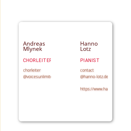
Andreas
Hanno
Mlynek
Lotz
CHORLEITER
PIANIST
chorleiter
contact
@voicesunlimited.de
@hanno-lotz.de
https://www.hanno-lotz.de