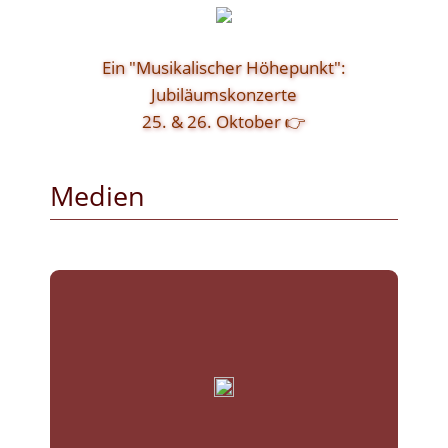
Ein "Musikalischer Höhepunkt":
Jubiläumskonzerte
25. & 26. Oktober 👉
Medien
wecken, uns live zu erleben. (☟ klick)
von uns vermitteln und das Interesse
Die Fotos sollen einen ersten Eindruck