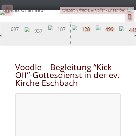
Konzert "Himmel & Hölle" • Ensemble
Skip
to
content
Voodle – Begleitung “Kick-
Off”-Gottesdienst in der ev.
Kirche Eschbach