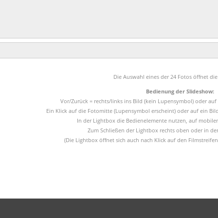
Die Auswahl eines der 24 Fotos öffnet di
Bedienung der Slideshow:
Vor/Zurück = rechts/links ins Bild (kein Lupensymbol) oder auf
Ein Klick auf die Fotomitte (Lupensymbol erscheint) oder auf ein Bild
In der Lightbox die Bedienelemente nutzen, auf mobilen
Zum Schließen der Lightbox rechts oben oder in den
(Die Lightbox öffnet sich auch nach Klick auf den Filmstreif