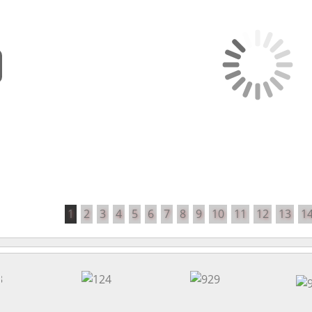
1
2
3
4
5
6
7
8
9
10
11
12
13
1