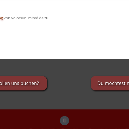
ng
von voicesunlimited.de zu.
wollen uns buchen?
Du möchtest m